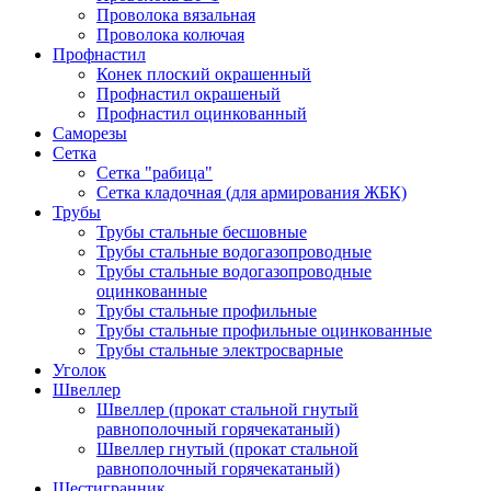
Проволока вязальная
Проволока колючая
Профнастил
Конек плоский окрашенный
Профнастил окрашеный
Профнастил оцинкованный
Саморезы
Сетка
Сетка "рабица"
Сетка кладочная (для армирования ЖБК)
Трубы
Трубы стальные бесшовные
Трубы стальные водогазопроводные
Трубы стальные водогазопроводные
оцинкованные
Трубы стальные профильные
Трубы стальные профильные оцинкованные
Трубы стальные электросварные
Уголок
Швеллер
Швеллер (прокат стальной гнутый
равнополочный горячекатаный)
Швеллер гнутый (прокат стальной
равнополочный горячекатаный)
Шестигранник