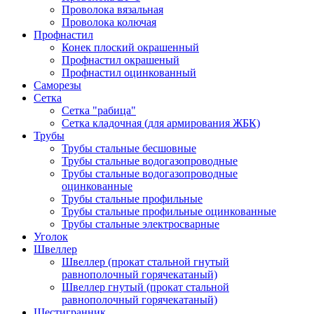
Проволока вязальная
Проволока колючая
Профнастил
Конек плоский окрашенный
Профнастил окрашеный
Профнастил оцинкованный
Саморезы
Сетка
Сетка "рабица"
Сетка кладочная (для армирования ЖБК)
Трубы
Трубы стальные бесшовные
Трубы стальные водогазопроводные
Трубы стальные водогазопроводные
оцинкованные
Трубы стальные профильные
Трубы стальные профильные оцинкованные
Трубы стальные электросварные
Уголок
Швеллер
Швеллер (прокат стальной гнутый
равнополочный горячекатаный)
Швеллер гнутый (прокат стальной
равнополочный горячекатаный)
Шестигранник