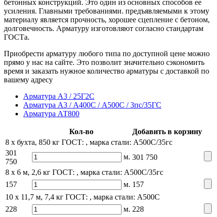
бетонных конструкций. Это один из основных способов ее
усиления. Главными требованиями. предъявляемыми к этому
материалу является прочность, хорошее сцепление с бетоном,
долговечность. Арматуру изготовляют согласно стандартам
ГОСТа.
Приобрести арматуру любого типа по доступной цене можно
прямо у нас на сайте. Это позволит значительно сэкономить
время и заказать нужное количество арматуры с доставкой по
вашему адресу
Арматура А3 / 25Г2С
Арматура А3 / А400С / А500С / 3пс/35ГС
Арматура АТ800
Кол-во
Добавить в корзину
8 x бухта, 850 кг
ГОСТ: , марка стали: А500С/35гс
301
м.
301 750
750
8 x 6 м, 2,6 кг
ГОСТ: , марка стали: А500С/35гс
157
м.
157
10 x 11,7 м, 7,4 кг
ГОСТ: , марка стали: А500С
228
м.
228