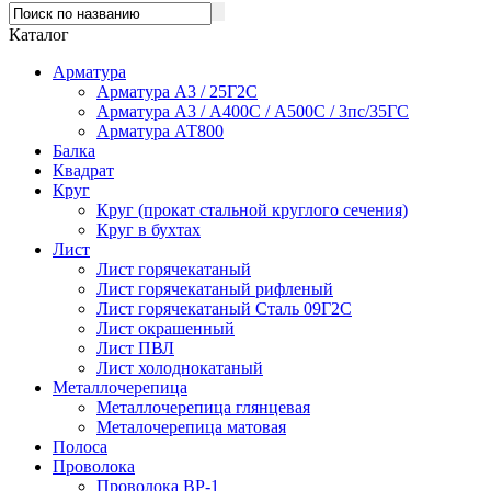
Каталог
Арматура
Арматура А3 / 25Г2С
Арматура А3 / А400С / А500С / 3пс/35ГС
Арматура АТ800
Балка
Квадрат
Круг
Круг (прокат стальной круглого сечения)
Круг в бухтах
Лист
Лист горячекатаный
Лист горячекатаный рифленый
Лист горячекатаный Сталь 09Г2С
Лист окрашенный
Лист ПВЛ
Лист холоднокатаный
Металлочерепица
Металлочерепица глянцевая
Металочерепица матовая
Полоса
Проволока
Проволока ВР-1