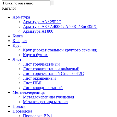
Каталог
Арматура
Арматура А3 / 25Г2С
Арматура А3 / А400С / А500С / 3пс/35ГС
Арматура АТ800
Балка
Квадрат
Круг
Круг (прокат стальной круглого сечения)
Круг в бухтах
Лист
Лист горячекатаный
Лист горячекатаный рифленый
Лист горячекатаный Сталь 09Г2С
Лист окрашенный
Лист ПВЛ
Лист холоднокатаный
Металлочерепица
Металлочерепица глянцевая
Металочерепица матовая
Полоса
Проволока
Проволока ВР-1