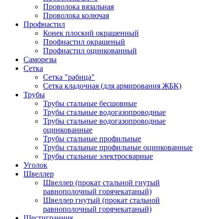
Проволока вязальная
Проволока колючая
Профнастил
Конек плоский окрашенный
Профнастил окрашеный
Профнастил оцинкованный
Саморезы
Сетка
Сетка "рабица"
Сетка кладочная (для армирования ЖБК)
Трубы
Трубы стальные бесшовные
Трубы стальные водогазопроводные
Трубы стальные водогазопроводные
оцинкованные
Трубы стальные профильные
Трубы стальные профильные оцинкованные
Трубы стальные электросварные
Уголок
Швеллер
Швеллер (прокат стальной гнутый
равнополочный горячекатаный)
Швеллер гнутый (прокат стальной
равнополочный горячекатаный)
Шестигранник