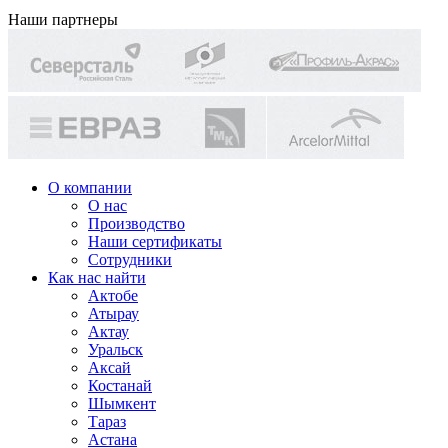
Наши партнеры
О компании
О нас
Производство
Наши сертификаты
Сотрудники
Как нас найти
Актобе
Атырау
Актау
Уральск
Аксай
Костанай
Шымкент
Тараз
Астана