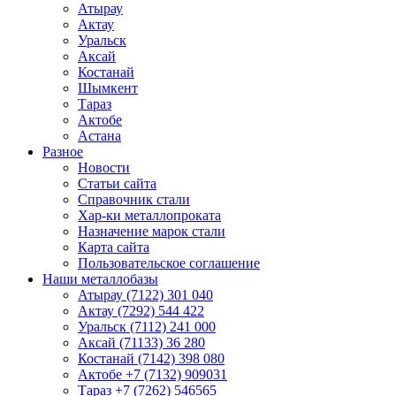
Атырау
Актау
Уральск
Аксай
Костанай
Шымкент
Тараз
Актобе
Астана
Разное
Новости
Статьи сайта
Справочник стали
Хар-ки металлопроката
Назначение марок стали
Карта сайта
Пользовательское соглашение
Наши металлобазы
Атырау (7122) 301 040
Актау (7292) 544 422
Уральск (7112) 241 000
Аксай (71133) 36 280
Костанай (7142) 398 080
Актобе +7 (7132) 909031
Тараз +7 (7262) 546565