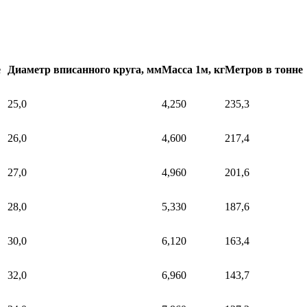
е
Диаметр вписанного круга, мм
Масса 1м, кг
Метров в тонне
25,0
4,250
235,3
26,0
4,600
217,4
27,0
4,960
201,6
28,0
5,330
187,6
30,0
6,120
163,4
32,0
6,960
143,7