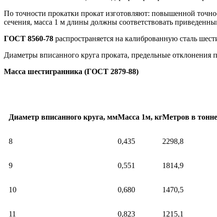
По точности прокатки прокат изготовляют: повышенной точнос
сечения, масса 1 м длины должны соответствовать приведенным
ГОСТ 8560-78
распространяется на калиброванную сталь шести
Диаметры вписанного круга проката, предельные отклонения п
Масса шестигранника (ГОСТ 2879-88)
Диаметр вписанного круга, мм
Масса 1м, кг
Метров в тонн
8
0,435
2298,8
9
0,551
1814,9
10
0,680
1470,5
11
0,823
1215,1