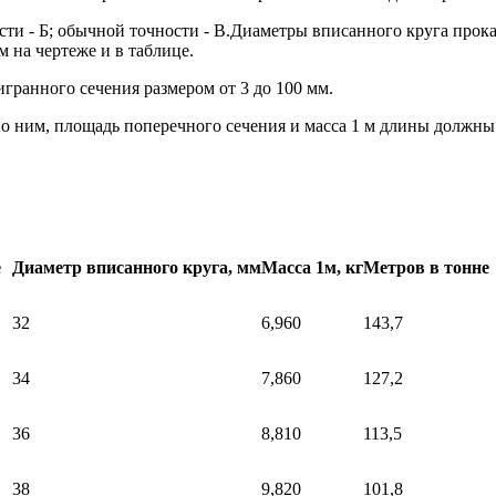
ти - Б; обычной точности - В.Диаметры вписанного круга прок
 на чертеже и в таблице.
гранного сечения размером от 3 до 100 мм.
о ним, площадь поперечного сечения и масса 1 м длины должны 
е
Диаметр вписанного круга, мм
Масса 1м, кг
Метров в тонне
32
6,960
143,7
34
7,860
127,2
36
8,810
113,5
38
9,820
101,8