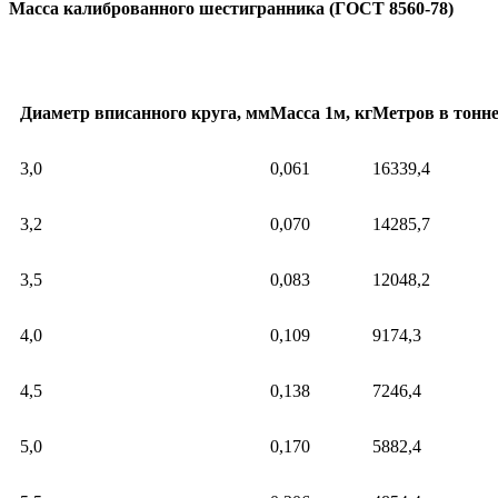
Масса калиброванного шестигранника (ГОСТ 8560-78)
Диаметр вписанного круга, мм
Масса 1м, кг
Метров в тонн
3,0
0,061
16339,4
3,2
0,070
14285,7
3,5
0,083
12048,2
4,0
0,109
9174,3
4,5
0,138
7246,4
5,0
0,170
5882,4