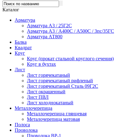
Каталог
Арматура
Арматура А3 / 25Г2С
Арматура А3 / А400С / А500С / 3пс/35ГС
Арматура АТ800
Балка
Квадрат
Круг
Круг (прокат стальной круглого сечения)
Круг в бухтах
Лист
Лист горячекатаный
Лист горячекатаный рифленый
Лист горячекатаный Сталь 09Г2С
Лист окрашенный
Лист ПВЛ
Лист холоднокатаный
Металлочерепица
Металлочерепица глянцевая
Металочерепица матовая
Полоса
Проволока
Проволока ВР-1