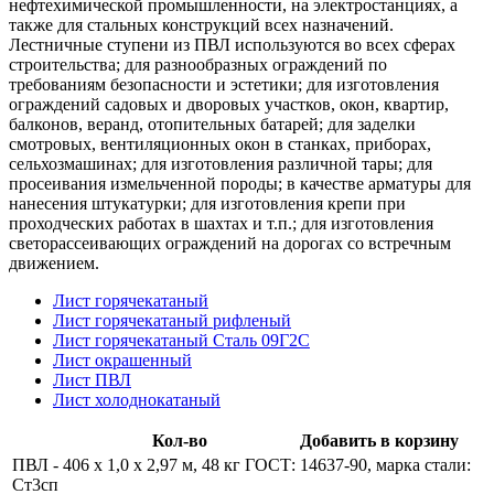
нефтехимической промышленности, на электростанциях, а
также для стальных конструкций всех назначений.
Лестничные ступени из ПВЛ используются во всех сферах
строительства; для разнообразных ограждений по
требованиям безопасности и эстетики; для изготовления
ограждений садовых и дворовых участков, окон, квартир,
балконов, веранд, отопительных батарей; для заделки
смотровых, вентиляционных окон в станках, приборах,
сельхозмашинах; для изготовления различной тары; для
просеивания измельченной породы; в качестве арматуры для
нанесения штукатурки; для изготовления крепи при
проходческих работах в шахтах и т.п.; для изготовления
светорассеивающих ограждений на дорогах со встречным
движением.
Лист горячекатаный
Лист горячекатаный рифленый
Лист горячекатаный Сталь 09Г2С
Лист окрашенный
Лист ПВЛ
Лист холоднокатаный
Кол-во
Добавить в корзину
ПВЛ - 406 x 1,0 х 2,97 м, 48 кг
ГОСТ: 14637-90, марка стали:
Ст3сп