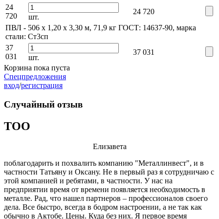
24
24 720
720
шт.
ПВЛ - 506 x 1,20 х 3,30 м, 71,9 кг
ГОСТ: 14637-90, марка
стали: Ст3сп
37
37 031
031
шт.
Корзина пока пуста
Спецпредложения
вход
/
регистрация
Случайный отзыв
ТОО
Елизавета
поблагодарить и похвалить компанию "Металлинвест", и в
частности Татьяну и Оксану. Не в первый раз я сотрудничаю с
этой компанией и ребятами, в частности. У нас на
предприятии время от времени появляется необходимость в
металле. Рад, что нашел партнеров – профессионалов своего
дела. Все быстро, всегда в бодром настроении, а не так как
обычно в Актобе. Цены. Куда без них. Я первое время