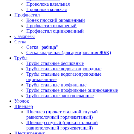
Проволока вязальная
Проволока колючая
Профнастил
Конек плоский окрашенный
Профнастил окрашеный
Профнастил оцинкованный
Саморезы
Сетка
Сетка "рабица"
Сетка кладочная (для армирования ЖБК)
Трубы
Трубы стальные бесшовные
Трубы стальные водогазопроводные
Трубы стальные водогазопроводные
оцинкованные
Трубы стальные профильные
Трубы стальные профильные оцинкованные
Трубы стальные электросварные
Уголок
Швеллер
Швеллер (прокат стальной гнутый
равнополочный горячекатаный)
Швеллер гнутый (прокат стальной
равнополочный горячекатаный)
Шестигранник