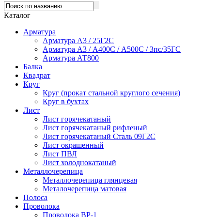
Каталог
Арматура
Арматура А3 / 25Г2С
Арматура А3 / А400С / А500С / 3пс/35ГС
Арматура АТ800
Балка
Квадрат
Круг
Круг (прокат стальной круглого сечения)
Круг в бухтах
Лист
Лист горячекатаный
Лист горячекатаный рифленый
Лист горячекатаный Сталь 09Г2С
Лист окрашенный
Лист ПВЛ
Лист холоднокатаный
Металлочерепица
Металлочерепица глянцевая
Металочерепица матовая
Полоса
Проволока
Проволока ВР-1