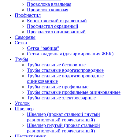
Проволока вязальная
Проволока колючая
Профнастил
Конек плоский окрашенный
Профнастил окрашеный
Профнастил оцинкованный
Саморезы
Сетка
Сетка "рабица"
Сетка кладочная (для армирования ЖБК)
Трубы
Трубы стальные бесшовные
Трубы стальные водогазопроводные
Трубы стальные водогазопроводные
оцинкованные
Трубы стальные профильные
Трубы стальные профильные оцинкованные
Трубы стальные электросварные
Уголок
Швеллер
Швеллер (прокат стальной гнутый
равнополочный горячекатаный)
Швеллер гнутый (прокат стальной
равнополочный горячекатаный)
Шестигранник