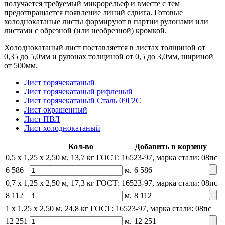
получается требуемый микрорельеф и вместе с тем
предотвращается появление линий сдвига. Готовые
холоднокатаные листы формируют в партии рулонами или
листами с обрезной (или необрезной) кромкой.
Холоднокатаный лист поставляется в листах толщиной от
0,35 до 5,0мм и рулонах толщиной от 0,5 до 3,0мм, шириной
от 500мм.
Лист горячекатаный
Лист горячекатаный рифленый
Лист горячекатаный Сталь 09Г2С
Лист окрашенный
Лист ПВЛ
Лист холоднокатаный
Кол-во
Добавить в корзину
0,5 x 1,25 х 2,50 м, 13,7 кг
ГОСТ: 16523-97, марка стали: 08пс
6 586
м.
6 586
0,7 x 1,25 х 2,50 м, 17,3 кг
ГОСТ: 16523-97, марка стали: 08пс
8 112
м.
8 112
1 x 1,25 х 2,50 м, 24,8 кг
ГОСТ: 16523-97, марка стали: 08пс
12 251
м.
12 251