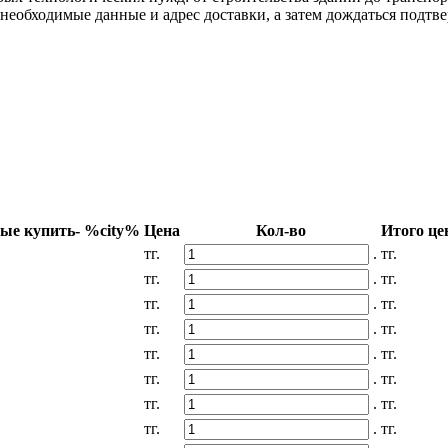
 необходимые данные и адрес доставки, а затем дождаться подтве
ые купить- %city%
Цена
Кол-во
Итого це
тг.
.
тг.
тг.
.
тг.
тг.
.
тг.
тг.
.
тг.
тг.
.
тг.
тг.
.
тг.
тг.
.
тг.
тг.
.
тг.