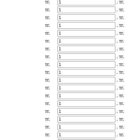
тг.
.
тг.
тг.
.
тг.
тг.
.
тг.
тг.
.
тг.
тг.
.
тг.
тг.
.
тг.
тг.
.
тг.
тг.
.
тг.
тг.
.
тг.
тг.
.
тг.
тг.
.
тг.
тг.
.
тг.
тг.
.
тг.
тг.
.
тг.
тг.
.
тг.
тг.
.
тг.
тг.
.
тг.
тг.
.
тг.