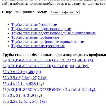
сайт и добавить понравившейся товар в корзину, заполнить все
Выбранный филиал:
Актау
Трубы стальные бесшовные
Трубы стальные водогазопроводные
Трубы стальные водогазопроводные оцинкованные
Трубы стальные профильные
Трубы стальные профильные оцинкованные
Трубы стальные электросварные
Трубы стальные бесшовные, водогазопроводные, профильн
57(АКЦИЯ /SPECIAL OFFER) x 2,5 x 12 {m}, 40,3 {kg}
57(АКЦИЯ /SPECIAL OFFER) x 3 x 6,0 {m}, 24 {kg}
57 x 3 x 12 {m}, 48 {kg}
57 x 3,5 x 6,0 {m}, 27,7 {kg}
57 x 4 x 12 {m}, 62,8 {kg}
73(АКЦИЯ /SPECIAL OFFER)ЛОМ x 5 x {n/m}, 9,1 {kg}
76 x 2 x 6 {m}, 21,9 {kg}
76 x 2,5 x 12 {m}, 54,4 {kg}