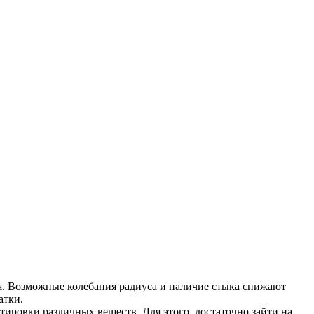
ия. Возможные колебания радиуса и наличие стыка снижают
атки.
ировки различных веществ. Для этого, достаточно зайти на