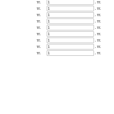
тг.
.
тг.
тг.
.
тг.
тг.
.
тг.
тг.
.
тг.
тг.
.
тг.
тг.
.
тг.
тг.
.
тг.
тг.
.
тг.
тг.
.
тг.