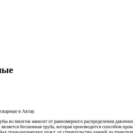
ные
сварные в Актау.
рубы во многом зависит от равномерного распределения давлен
является бесшовная труба, которая производится способом прок
х технологических нужд: от строительства зданий до транспорт