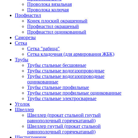
Проволока вязальная
Проволока колючая
Профнастил
Конек плоский окрашенный
Профнастил окрашеный
Профнастил оцинкованный
Саморезы
Сетка
Сетка "рабица"
Сетка кладочная (для армирования ЖБК)
Трубы
Трубы стальные бесшовные
Трубы стальные водогазопроводные
Трубы стальные водогазопроводные
оцинкованные
Трубы стальные профильные
Трубы стальные профильные оцинкованные
Трубы стальные электросварные
Уголок
Швеллер
Швеллер (прокат стальной гнутый
равнополочный горячекатаный)
Швеллер гнутый (прокат стальной
равнополочный горячекатаный)
Шестигранник