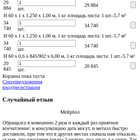
29
29 884
884
шт.
Н 60 x 1 x 1,250 x 1,00 м, 1 кг
площадь листа: 1 шт.-5,7 м²
34
34 740
740
шт.
Н 60 x 1 x 1,250 x 1,00 м, 1 кг
площадь листа: 1 шт.-5,7 м²
34
34 740
740
шт.
Н 60 x 0,6 x 845/902 х 6,00 м, 1 кг
площадь листа: 1 шт.-5,7 м²
20
20 845
845
шт.
Корзина пока пуста
Спецпредложения
вход
/
регистрация
Случайный отзыв
Мейрбол
Обращалcz в компанию 2 раза и каждый раз приятное
впечатление: и консультацию дать могут, и металл быстро
доставили, при том что в других местах сначала нам отказали,
сказав, что ожидание товара 2 недели, под заказ, т к сезон. Так