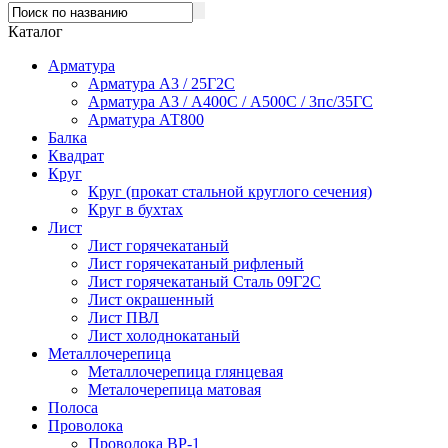
Каталог
Арматура
Арматура А3 / 25Г2С
Арматура А3 / А400С / А500С / 3пс/35ГС
Арматура АТ800
Балка
Квадрат
Круг
Круг (прокат стальной круглого сечения)
Круг в бухтах
Лист
Лист горячекатаный
Лист горячекатаный рифленый
Лист горячекатаный Сталь 09Г2С
Лист окрашенный
Лист ПВЛ
Лист холоднокатаный
Металлочерепица
Металлочерепица глянцевая
Металочерепица матовая
Полоса
Проволока
Проволока ВР-1