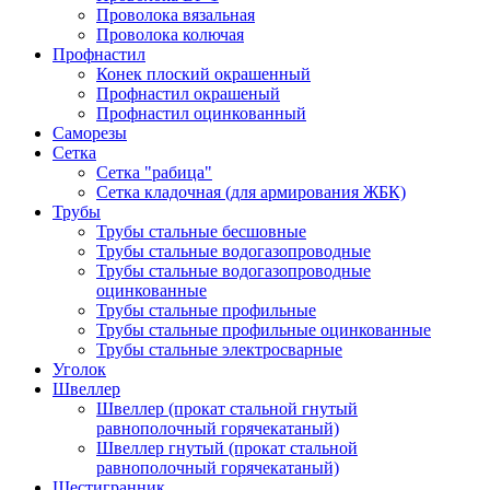
Проволока вязальная
Проволока колючая
Профнастил
Конек плоский окрашенный
Профнастил окрашеный
Профнастил оцинкованный
Саморезы
Сетка
Сетка "рабица"
Сетка кладочная (для армирования ЖБК)
Трубы
Трубы стальные бесшовные
Трубы стальные водогазопроводные
Трубы стальные водогазопроводные
оцинкованные
Трубы стальные профильные
Трубы стальные профильные оцинкованные
Трубы стальные электросварные
Уголок
Швеллер
Швеллер (прокат стальной гнутый
равнополочный горячекатаный)
Швеллер гнутый (прокат стальной
равнополочный горячекатаный)
Шестигранник