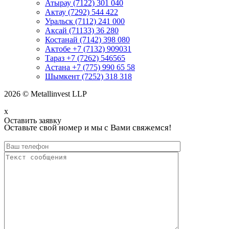
Атырау (7122) 301 040
Актау (7292) 544 422
Уральск (7112) 241 000
Аксай (71133) 36 280
Костанай (7142) 398 080
Актобе +7 (7132) 909031
Тараз +7 (7262) 546565
Астана +7 (775) 990 65 58
Шымкент (7252) 318 318
2026 © Metallinvest LLP
x
Оставить заявку
Оставьте свой номер и мы с Вами свяжемся!