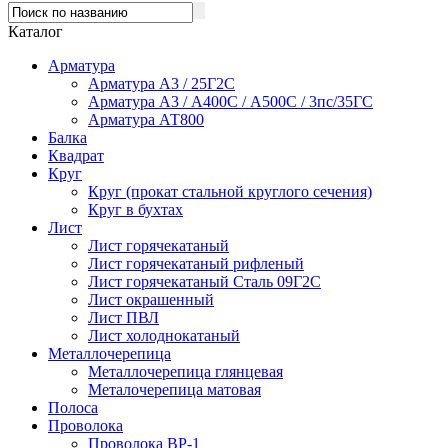
Каталог
Арматура
Арматура А3 / 25Г2С
Арматура А3 / А400С / А500С / 3пс/35ГС
Арматура АТ800
Балка
Квадрат
Круг
Круг (прокат стальной круглого сечения)
Круг в бухтах
Лист
Лист горячекатаный
Лист горячекатаный рифленый
Лист горячекатаный Сталь 09Г2С
Лист окрашенный
Лист ПВЛ
Лист холоднокатаный
Металлочерепица
Металлочерепица глянцевая
Металочерепица матовая
Полоса
Проволока
Проволока ВР-1