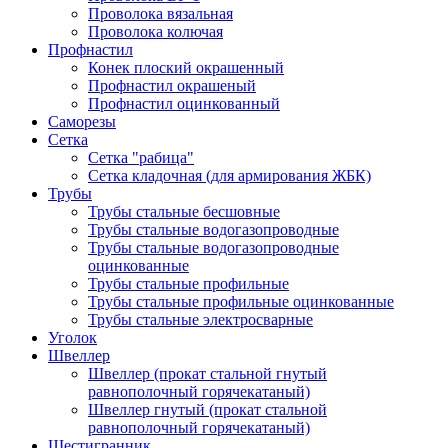
Проволока вязальная
Проволока колючая
Профнастил
Конек плоский окрашенный
Профнастил окрашеный
Профнастил оцинкованный
Саморезы
Сетка
Сетка "рабица"
Сетка кладочная (для армирования ЖБК)
Трубы
Трубы стальные бесшовные
Трубы стальные водогазопроводные
Трубы стальные водогазопроводные
оцинкованные
Трубы стальные профильные
Трубы стальные профильные оцинкованные
Трубы стальные электросварные
Уголок
Швеллер
Швеллер (прокат стальной гнутый
равнополочный горячекатаный)
Швеллер гнутый (прокат стальной
равнополочный горячекатаный)
Шестигранник