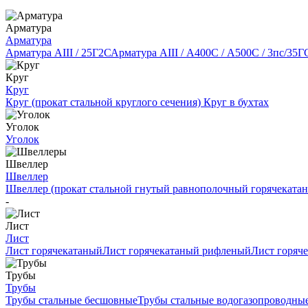
Арматура
Арматура
Арматура АIII / 25Г2С
Арматура АIII / А400С / А500С / 3пс/35Г
Круг
Круг
Круг (прокат стальной круглого сечения)
Круг в бухтах
Уголок
Уголок
Швеллер
Швеллер
Швеллер (прокат стальной гнутый равнополочный горячеката
-
Лист
Лист
Лист горячекатаный
Лист горячекатаный рифленый
Лист горяч
Трубы
Трубы
Трубы стальные бесшовные
Трубы стальные водогазопроводны