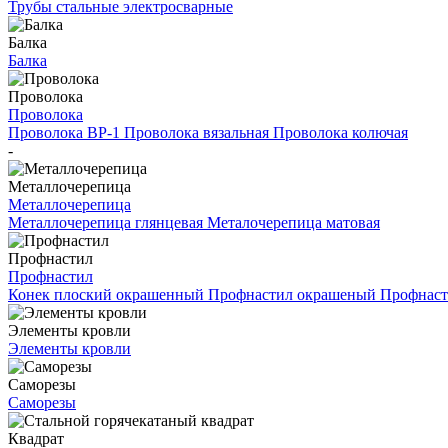
Трубы стальные электросварные
Балка
Балка
Проволока
Проволока
Проволока ВР-1
Проволока вязальная
Проволока колючая
-
Металлочерепица
Металлочерепица
Металлочерепица глянцевая
Металочерепица матовая
Профнастил
Профнастил
Конек плоский окрашенный
Профнастил окрашеный
Профнаст
Элементы кровли
Элементы кровли
Саморезы
Саморезы
Квадрат