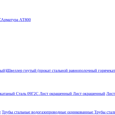
С
Арматура АТ800
ный)
Швеллер гнутый (прокат стальной равнополочный горячека
екатаный Сталь 09Г2С
Лист окрашенный
Лист окрашенный
Лис
е
Трубы стальные водогазопроводные оцинкованные
Трубы стал