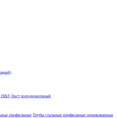
таный)
т ПВЛ
Лист холоднокатаный
ьные профильные
Трубы стальные профильные оцинкованные