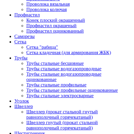
Проволока вязальная
Проволока колючая
Профнастил
Конек плоский окрашенный
Профнастил окрашеный
Профнастил оцинкованный
Саморезы
Сетка
Сетка "рабица"
Сетка кладочная (для армирования ЖБК)
Трубы
Трубы стальные бесшовные
Трубы стальные водогазопроводные
Трубы стальные водогазопроводные
оцинкованные
Трубы стальные профильные
Трубы стальные профильные оцинкованные
Трубы стальные электросварные
Уголок
Швеллер
Швеллер (прокат стальной гнутый
равнополочный горячекатаный)
Швеллер гнутый (прокат стальной
равнополочный горячекатаный)
Шестигранник