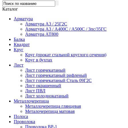
Каталог
Арматура
Арматура А3 / 25Г2С
Арматура А3 / А400С / А500С / 3пс/35ГС
Арматура АТ800
Балка
Квадрат
Круг
Круг (прокат стальной круглого сечения)
Круг в бухтах
Лист
Лист горячекатаный
Лист горячекатаный рифленый
Лист горячекатаный Сталь 09Г2С
Лист окрашенный
Лист ПВЛ
Лист холоднокатаный
Металлочерепица
Металлочерепица глянцевая
Металочерепица матовая
Полоса
Проволока
Проволока ВР-1