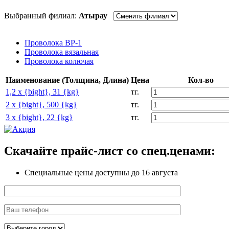
Выбранный филиал:
Атырау
Проволока ВР-1
Проволока вязальная
Проволока колючая
Наименование (Толщина, Длина)
Цена
Кол-во
1,2 x {bight}, 31 {kg}
тг.
2 x {bight}, 500 {kg}
тг.
3 x {bight}, 22 {kg}
тг.
Скачайте прайс-лист
со спец.ценами:
Специальные цены доступны
до 16 августа