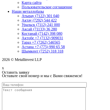
Карта сайта
Пользовательское соглашение
Наши металлобазы
Атырау (7122) 301 040
Актау (7292) 544 422
Уральск (7112) 241 000
Аксай (71133) 36 280
Костанай (7142) 398 080
Актобе +7 (7132) 909031
Тараз +7 (7262) 546565
Астана +7 (775) 990 65 58
Шымкент (7252) 318 318
2026 © Metallinvest LLP
x
Оставить заявку
Оставьте свой номер и мы с Вами свяжемся!