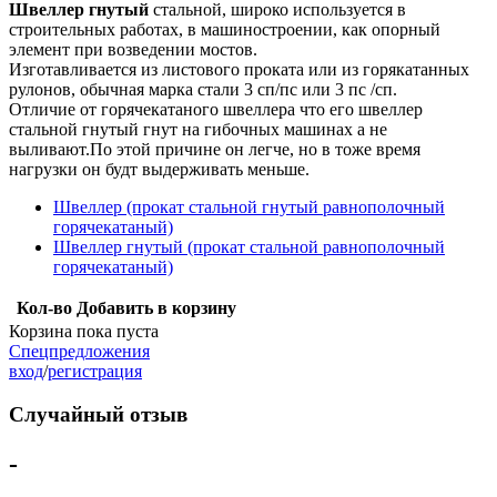
Швеллер гнутый
стальной, широко используется в
строительных работах, в машиностроении, как опорный
элемент при возведении мостов.
Изготавливается из листового проката или из горякатанных
рулонов, обычная марка стали 3 сп/пс или 3 пс /сп.
Отличие от горячекатаного швеллера что его швеллер
стальной гнутый гнут на гибочных машинах а не
выливают.По этой причине он легче, но в тоже время
нагрузки он будт выдерживать меньше.
Швеллер (прокат стальной гнутый равнополочный
горячекатаный)
Швеллер гнутый (прокат стальной равнополочный
горячекатаный)
Кол-во
Добавить в корзину
Корзина пока пуста
Спецпредложения
вход
/
регистрация
Случайный отзыв
-