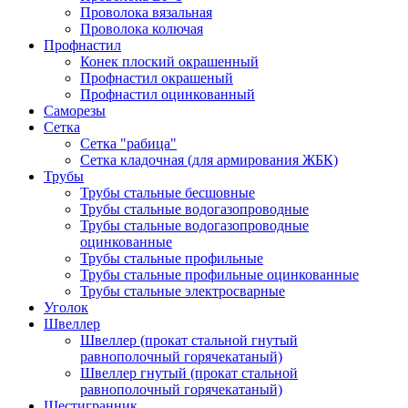
Проволока вязальная
Проволока колючая
Профнастил
Конек плоский окрашенный
Профнастил окрашеный
Профнастил оцинкованный
Саморезы
Сетка
Сетка "рабица"
Сетка кладочная (для армирования ЖБК)
Трубы
Трубы стальные бесшовные
Трубы стальные водогазопроводные
Трубы стальные водогазопроводные
оцинкованные
Трубы стальные профильные
Трубы стальные профильные оцинкованные
Трубы стальные электросварные
Уголок
Швеллер
Швеллер (прокат стальной гнутый
равнополочный горячекатаный)
Швеллер гнутый (прокат стальной
равнополочный горячекатаный)
Шестигранник