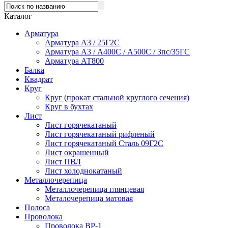
Каталог
Арматура
Арматура А3 / 25Г2С
Арматура А3 / А400С / А500С / 3пс/35ГС
Арматура АТ800
Балка
Квадрат
Круг
Круг (прокат стальной круглого сечения)
Круг в бухтах
Лист
Лист горячекатаный
Лист горячекатаный рифленый
Лист горячекатаный Сталь 09Г2С
Лист окрашенный
Лист ПВЛ
Лист холоднокатаный
Металлочерепица
Металлочерепица глянцевая
Металочерепица матовая
Полоса
Проволока
Проволока ВР-1