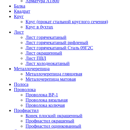
Арматура АТ800
Балка
Квадрат
Круг
Круг (прокат стальной круглого сечения)
Круг в бухтах
Лист
Лист горячекатаный
Лист горячекатаный рифленый
Лист горячекатаный Сталь 09Г2С
Лист окрашенный
Лист ПВЛ
Лист холоднокатаный
Металлочерепица
Металлочерепица глянцевая
Металочерепица матовая
Полоса
Проволока
Проволока ВР-1
Проволока вязальная
Проволока колючая
Профнастил
Конек плоский окрашенный
Профнастил окрашеный
Профнастил оцинкованный