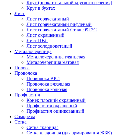
Круг (прокат стальной круглого сечения)
Круг в бухтах
Лист
Лист горячекатаный
Лист горячекатаный рифленый
Лист горячекатаный Сталь 09Г2С
Лист окрашенный
Лист ПВЛ
Лист холоднокатаный
Металлочерепица
Металлочерепица глянцевая
Металочерепица матовая
Полоса
Проволока
Проволока ВР-1
Проволока вязальная
Проволока колючая
Профнастил
Конек плоский окрашенный
Профнастил окрашеный
Профнастил оцинкованный
Саморезы
Сетка
Сетка "рабица"
Сетка кладочная (для армирования ЖБК)