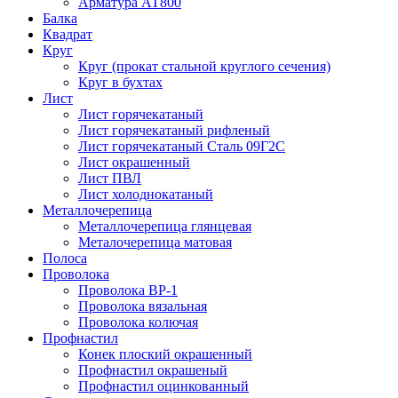
Арматура АТ800
Балка
Квадрат
Круг
Круг (прокат стальной круглого сечения)
Круг в бухтах
Лист
Лист горячекатаный
Лист горячекатаный рифленый
Лист горячекатаный Сталь 09Г2С
Лист окрашенный
Лист ПВЛ
Лист холоднокатаный
Металлочерепица
Металлочерепица глянцевая
Металочерепица матовая
Полоса
Проволока
Проволока ВР-1
Проволока вязальная
Проволока колючая
Профнастил
Конек плоский окрашенный
Профнастил окрашеный
Профнастил оцинкованный