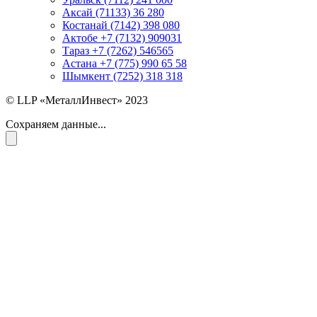
Аксай (71133) 36 280
Костанай (7142) 398 080
Актобе +7 (7132) 909031
Тараз +7 (7262) 546565
Астана +7 (775) 990 65 58
Шымкент (7252) 318 318
© LLP «МеталлИнвест» 2023
Сохраняем данные...