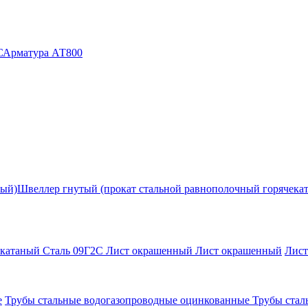
С
Арматура АТ800
ный)
Швеллер гнутый (прокат стальной равнополочный горячека
екатаный Сталь 09Г2С
Лист окрашенный
Лист окрашенный
Лис
е
Трубы стальные водогазопроводные оцинкованные
Трубы стал