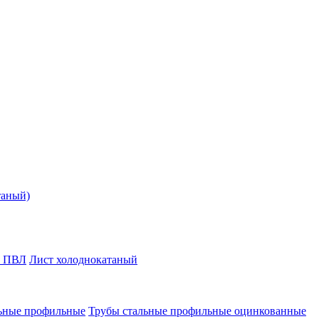
таный)
т ПВЛ
Лист холоднокатаный
ьные профильные
Трубы стальные профильные оцинкованные