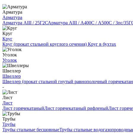
Арматура
Арматура
Арматура АIII / 25Г2С
Арматура АIII / А400С / А500С / 3пс/35Г
Круг
Круг
Круг (прокат стальной круглого сечения)
Круг в бухтах
Уголок
Уголок
Швеллер
Швеллер
Швеллер (прокат стальной гнутый равнополочный горячеката
-
Лист
Лист
Лист горячекатаный
Лист горячекатаный рифленый
Лист горяч
Трубы
Трубы
Трубы стальные бесшовные
Трубы стальные водогазопроводны