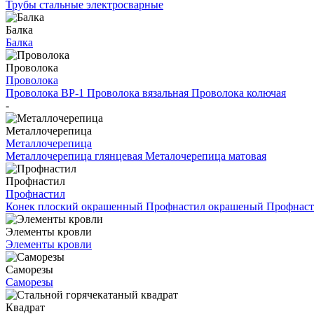
Трубы стальные электросварные
Балка
Балка
Проволока
Проволока
Проволока ВР-1
Проволока вязальная
Проволока колючая
-
Металлочерепица
Металлочерепица
Металлочерепица глянцевая
Металочерепица матовая
Профнастил
Профнастил
Конек плоский окрашенный
Профнастил окрашеный
Профнаст
Элементы кровли
Элементы кровли
Саморезы
Саморезы
Квадрат