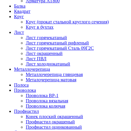
Арматура АТ800
Балка
Квадрат
Круг
Круг (прокат стальной круглого сечения)
Круг в бухтах
Лист
Лист горячекатаный
Лист горячекатаный рифленый
Лист горячекатаный Сталь 09Г2С
Лист окрашенный
Лист ПВЛ
Лист холоднокатаный
Металлочерепица
Металлочерепица глянцевая
Металочерепица матовая
Полоса
Проволока
Проволока ВР-1
Проволока вязальная
Проволока колючая
Профнастил
Конек плоский окрашенный
Профнастил окрашеный
Профнастил оцинкованный