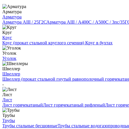
Арматура
Арматура
Арматура АIII / 25Г2С
Арматура АIII / А400С / А500С / 3пс/35Г
Круг
Круг
Круг (прокат стальной круглого сечения)
Круг в бухтах
Уголок
Уголок
Швеллер
Швеллер
Швеллер (прокат стальной гнутый равнополочный горячеката
-
Лист
Лист
Лист горячекатаный
Лист горячекатаный рифленый
Лист горяч
Трубы
Трубы
Трубы стальные бесшовные
Трубы стальные водогазопроводны