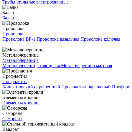
Трубы стальные электросварные
Балка
Балка
Проволока
Проволока
Проволока ВР-1
Проволока вязальная
Проволока колючая
-
Металлочерепица
Металлочерепица
Металлочерепица глянцевая
Металочерепица матовая
Профнастил
Профнастил
Конек плоский окрашенный
Профнастил окрашеный
Профнаст
Элементы кровли
Элементы кровли
Саморезы
Саморезы
Квадрат