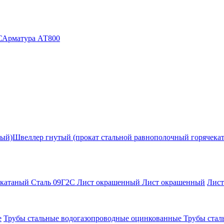
С
Арматура АТ800
ный)
Швеллер гнутый (прокат стальной равнополочный горячека
екатаный Сталь 09Г2С
Лист окрашенный
Лист окрашенный
Лис
е
Трубы стальные водогазопроводные оцинкованные
Трубы стал