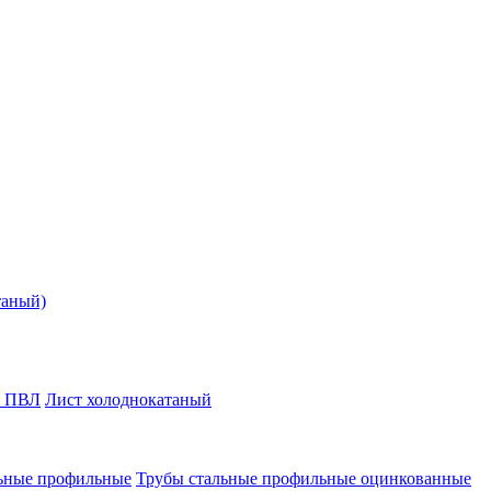
таный)
т ПВЛ
Лист холоднокатаный
ьные профильные
Трубы стальные профильные оцинкованные