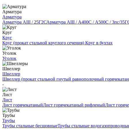
Арматура
Арматура
Арматура АIII / 25Г2С
Арматура АIII / А400С / А500С / 3пс/35Г
Круг
Круг
Круг (прокат стальной круглого сечения)
Круг в бухтах
Уголок
Уголок
Швеллер
Швеллер
Швеллер (прокат стальной гнутый равнополочный горячеката
-
Лист
Лист
Лист горячекатаный
Лист горячекатаный рифленый
Лист горяч
Трубы
Трубы
Трубы стальные бесшовные
Трубы стальные водогазопроводны