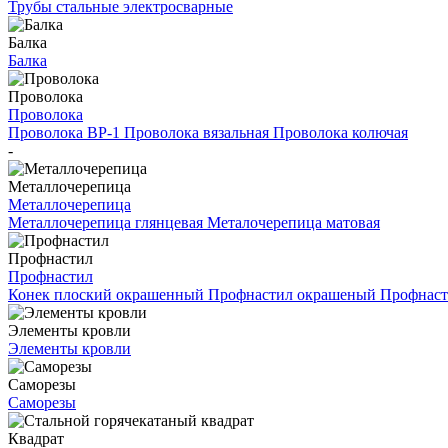
Трубы стальные электросварные
Балка
Балка
Проволока
Проволока
Проволока ВР-1
Проволока вязальная
Проволока колючая
-
Металлочерепица
Металлочерепица
Металлочерепица глянцевая
Металочерепица матовая
Профнастил
Профнастил
Конек плоский окрашенный
Профнастил окрашеный
Профнаст
Элементы кровли
Элементы кровли
Саморезы
Саморезы
Квадрат