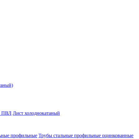
таный)
т ПВЛ
Лист холоднокатаный
ьные профильные
Трубы стальные профильные оцинкованные