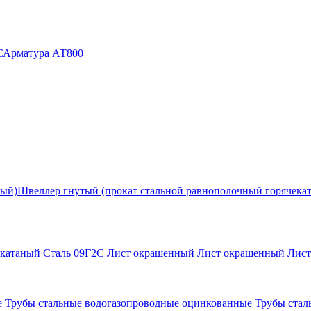
С
Арматура АТ800
ный)
Швеллер гнутый (прокат стальной равнополочный горячека
екатаный Сталь 09Г2С
Лист окрашенный
Лист окрашенный
Лис
е
Трубы стальные водогазопроводные оцинкованные
Трубы стал