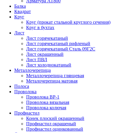
Арматура АТ800
Балка
Квадрат
Круг
Круг (прокат стальной круглого сечения)
Круг в бухтах
Лист
Лист горячекатаный
Лист горячекатаный рифленый
Лист горячекатаный Сталь 09Г2С
Лист окрашенный
Лист ПВЛ
Лист холоднокатаный
Металлочерепица
Металлочерепица глянцевая
Металочерепица матовая
Полоса
Проволока
Проволока ВР-1
Проволока вязальная
Проволока колючая
Профнастил
Конек плоский окрашенный
Профнастил окрашеный
Профнастил оцинкованный