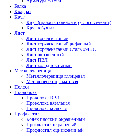
Арматура АТ800
Балка
Квадрат
Круг
Круг (прокат стальной круглого сечения)
Круг в бухтах
Лист
Лист горячекатаный
Лист горячекатаный рифленый
Лист горячекатаный Сталь 09Г2С
Лист окрашенный
Лист ПВЛ
Лист холоднокатаный
Металлочерепица
Металлочерепица глянцевая
Металочерепица матовая
Полоса
Проволока
Проволока ВР-1
Проволока вязальная
Проволока колючая
Профнастил
Конек плоский окрашенный
Профнастил окрашеный
Профнастил оцинкованный