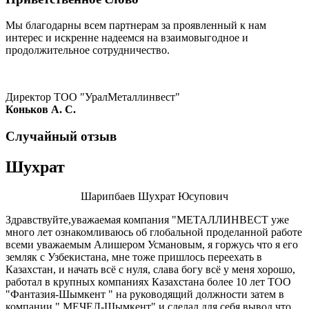
Мы благодарны всем партнерам за проявленный к нам
интерес и искренне надеемся на взаимовыгодное и
продолжительное сотрудничество.
Директор ТОО "УралМеталлинвест"
Коньков А. С.
Случайный отзыв
Шухрат
Шарипбаев Шухрат Юсупович
Здравствуйте,уважаемая компания "МЕТАЛЛИНВЕСТ уже
много лет ознакомливаюсь об глобальной проделанной работе
всеми уважаемым Алишером Усмановым, я горжусь что я его
земляк с Узбекистана, мне тоже пришлось переехать в
Казахстан, и начать всё с нуля, слава богу всё у меня хорошо,
работал в крупных компаниях Казахстана более 10 лет ТОО
"Фантазия-Шымкент " на руководящий должности затем в
компании " МЕЧЕЛ-Шымкент" и сделал для себя вывод что