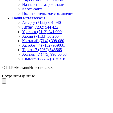
Назначение марок стали
Карта сайта
Пользовательское соглашение
Наши металлобазы
Атырау (7122) 301 040
Актау (7292) 544 422
Уральск (7112) 241 000
Аксай (71133) 36 280
Костанай (7142) 398 080
Актобе +7 (7132) 909031
Тараз +7 (7262) 546565
Астана +7 (775) 990 65 58
Шымкент (7252) 318 318
© LLP «МеталлИнвест» 2023
Сохраняем данные...