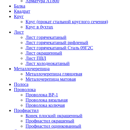
Арматура АТ800
Балка
Квадрат
Круг
Круг (прокат стальной круглого сечения)
Круг в бухтах
Лист
Лист горячекатаный
Лист горячекатаный рифленый
Лист горячекатаный Сталь 09Г2С
Лист окрашенный
Лист ПВЛ
Лист холоднокатаный
Металлочерепица
Металлочерепица глянцевая
Металочерепица матовая
Полоса
Проволока
Проволока ВР-1
Проволока вязальная
Проволока колючая
Профнастил
Конек плоский окрашенный
Профнастил окрашеный
Профнастил оцинкованный