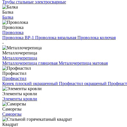
Трубы стальные электросварные
Балка
Балка
Проволока
Проволока
Проволока ВР-1
Проволока вязальная
Проволока колючая
-
Металлочерепица
Металлочерепица
Металлочерепица глянцевая
Металочерепица матовая
Профнастил
Профнастил
Конек плоский окрашенный
Профнастил окрашеный
Профнаст
Элементы кровли
Элементы кровли
Саморезы
Саморезы
Квадрат