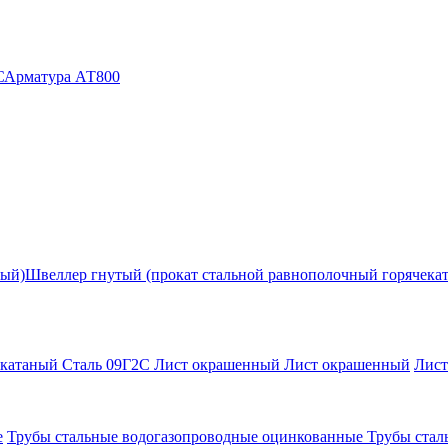
С
Арматура АТ800
ный)
Швеллер гнутый (прокат стальной равнополочный горячека
екатаный Сталь 09Г2С
Лист окрашенный
Лист окрашенный
Лис
е
Трубы стальные водогазопроводные оцинкованные
Трубы стал