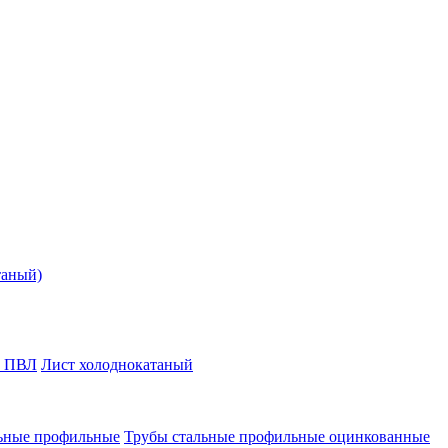
таный)
т ПВЛ
Лист холоднокатаный
ьные профильные
Трубы стальные профильные оцинкованные