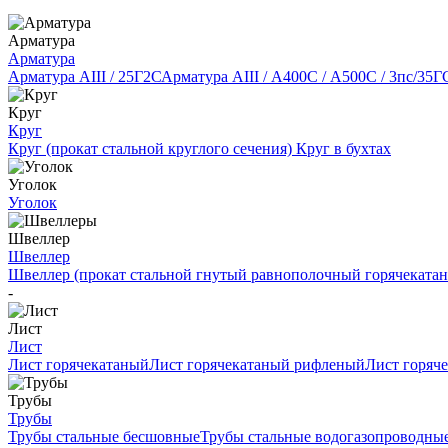
Арматура
Арматура
Арматура АIII / 25Г2С
Арматура АIII / А400С / А500С / 3пс/35Г
Круг
Круг
Круг (прокат стальной круглого сечения)
Круг в бухтах
Уголок
Уголок
Швеллер
Швеллер
Швеллер (прокат стальной гнутый равнополочный горячеката
-
Лист
Лист
Лист горячекатаный
Лист горячекатаный рифленый
Лист горяч
Трубы
Трубы
Трубы стальные бесшовные
Трубы стальные водогазопроводны