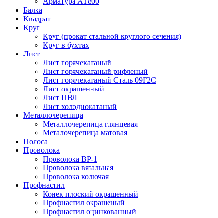
Арматура АТ800
Балка
Квадрат
Круг
Круг (прокат стальной круглого сечения)
Круг в бухтах
Лист
Лист горячекатаный
Лист горячекатаный рифленый
Лист горячекатаный Сталь 09Г2С
Лист окрашенный
Лист ПВЛ
Лист холоднокатаный
Металлочерепица
Металлочерепица глянцевая
Металочерепица матовая
Полоса
Проволока
Проволока ВР-1
Проволока вязальная
Проволока колючая
Профнастил
Конек плоский окрашенный
Профнастил окрашеный
Профнастил оцинкованный