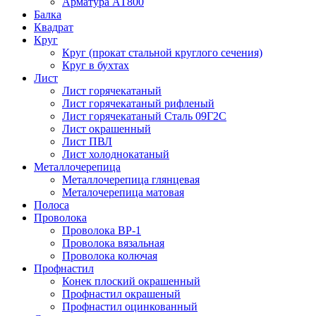
Арматура АТ800
Балка
Квадрат
Круг
Круг (прокат стальной круглого сечения)
Круг в бухтах
Лист
Лист горячекатаный
Лист горячекатаный рифленый
Лист горячекатаный Сталь 09Г2С
Лист окрашенный
Лист ПВЛ
Лист холоднокатаный
Металлочерепица
Металлочерепица глянцевая
Металочерепица матовая
Полоса
Проволока
Проволока ВР-1
Проволока вязальная
Проволока колючая
Профнастил
Конек плоский окрашенный
Профнастил окрашеный
Профнастил оцинкованный