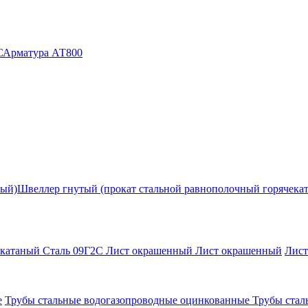
С
Арматура АТ800
ный)
Швеллер гнутый (прокат стальной равнополочный горячека
екатаный Сталь 09Г2С
Лист окрашенный
Лист окрашенный
Лис
е
Трубы стальные водогазопроводные оцинкованные
Трубы стал