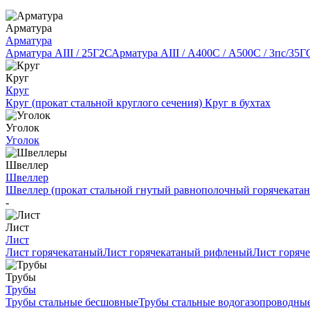
Арматура
Арматура
Арматура АIII / 25Г2С
Арматура АIII / А400С / А500С / 3пс/35Г
Круг
Круг
Круг (прокат стальной круглого сечения)
Круг в бухтах
Уголок
Уголок
Швеллер
Швеллер
Швеллер (прокат стальной гнутый равнополочный горячеката
-
Лист
Лист
Лист горячекатаный
Лист горячекатаный рифленый
Лист горяч
Трубы
Трубы
Трубы стальные бесшовные
Трубы стальные водогазопроводны