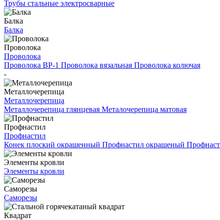
Трубы стальные электросварные
Балка
Балка
Проволока
Проволока
Проволока ВР-1
Проволока вязальная
Проволока колючая
-
Металлочерепица
Металлочерепица
Металлочерепица глянцевая
Металочерепица матовая
Профнастил
Профнастил
Конек плоский окрашенный
Профнастил окрашеный
Профнаст
Элементы кровли
Элементы кровли
Саморезы
Саморезы
Квадрат