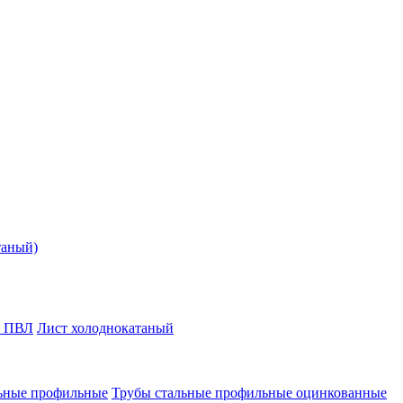
таный)
т ПВЛ
Лист холоднокатаный
ьные профильные
Трубы стальные профильные оцинкованные