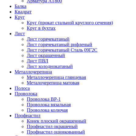
Арматура АТ800
Балка
Квадрат
Круг
Круг (прокат стальной круглого сечения)
Круг в бухтах
Лист
Лист горячекатаный
Лист горячекатаный рифленый
Лист горячекатаный Сталь 09Г2С
Лист окрашенный
Лист ПВЛ
Лист холоднокатаный
Металлочерепица
Металлочерепица глянцевая
Металочерепица матовая
Полоса
Проволока
Проволока ВР-1
Проволока вязальная
Проволока колючая
Профнастил
Конек плоский окрашенный
Профнастил окрашеный
Профнастил оцинкованный