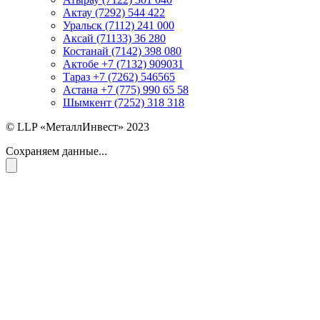
Актау (7292) 544 422
Уральск (7112) 241 000
Аксай (71133) 36 280
Костанай (7142) 398 080
Актобе +7 (7132) 909031
Тараз +7 (7262) 546565
Астана +7 (775) 990 65 58
Шымкент (7252) 318 318
© LLP «МеталлИнвест» 2023
Сохраняем данные...