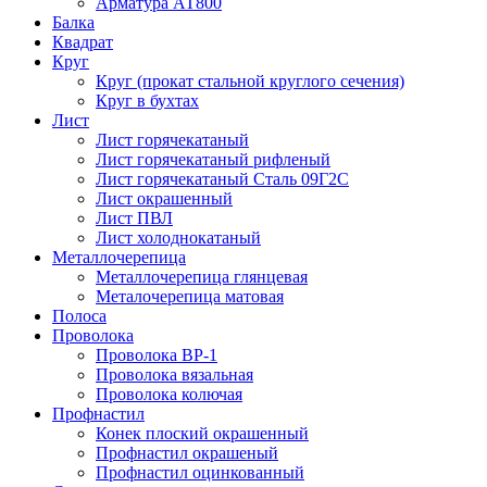
Арматура АТ800
Балка
Квадрат
Круг
Круг (прокат стальной круглого сечения)
Круг в бухтах
Лист
Лист горячекатаный
Лист горячекатаный рифленый
Лист горячекатаный Сталь 09Г2С
Лист окрашенный
Лист ПВЛ
Лист холоднокатаный
Металлочерепица
Металлочерепица глянцевая
Металочерепица матовая
Полоса
Проволока
Проволока ВР-1
Проволока вязальная
Проволока колючая
Профнастил
Конек плоский окрашенный
Профнастил окрашеный
Профнастил оцинкованный