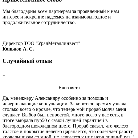
Мы благодарны всем партнерам за проявленный к нам
интерес и искренне надеемся на взаимовыгодное и
продолжительное сотрудничество.
Директор ТОО "УралМеталлинвест"
Коньков А. С.
Случайный отзыв
-
Елизавета
Да, менеджеру Александру особенно за помощь и
исчерпывающие консультации. За короткое время я узнала
столько всего о кровле, что теперь мой прораб молча меня
слушает. Выбор был непростой, много всего у вас есть, в
итоге выбрала пур50 с самой лучшей гарантией в
благородном шоколадном цвете. Прораб сказал, что железо
толстое и покрытие нелегко царапается, что облегчает работу
кровельщикам со мной, не дергается у них нерв лишний раз ,)