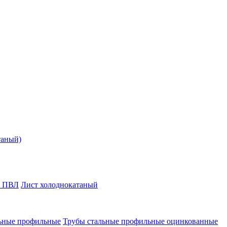
таный)
т ПВЛ
Лист холоднокатаный
ьные профильные
Трубы стальные профильные оцинкованные