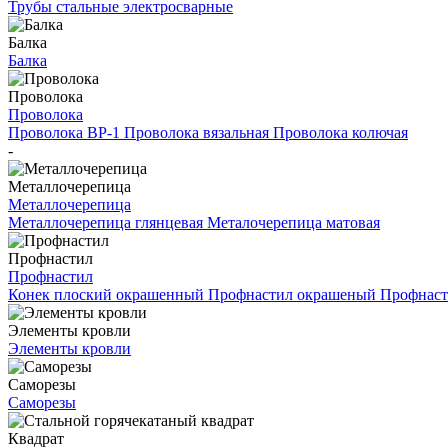
Трубы стальные электросварные
Балка
Балка
Проволока
Проволока
Проволока ВР-1
Проволока вязальная
Проволока колючая
-
Металлочерепица
Металлочерепица
Металлочерепица глянцевая
Металочерепица матовая
Профнастил
Профнастил
Конек плоский окрашенный
Профнастил окрашеный
Профнаст
Элементы кровли
Элементы кровли
Саморезы
Саморезы
Квадрат