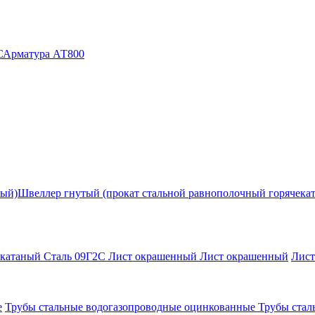
С
Арматура АТ800
ный)
Швеллер гнутый (прокат стальной равнополочный горячека
екатаный Сталь 09Г2С
Лист окрашенный
Лист окрашенный
Лис
е
Трубы стальные водогазопроводные оцинкованные
Трубы стал