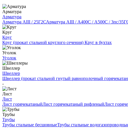
Арматура
Арматура
Арматура АIII / 25Г2С
Арматура АIII / А400С / А500С / 3пс/35Г
Круг
Круг
Круг (прокат стальной круглого сечения)
Круг в бухтах
Уголок
Уголок
Швеллер
Швеллер
Швеллер (прокат стальной гнутый равнополочный горячеката
-
Лист
Лист
Лист горячекатаный
Лист горячекатаный рифленый
Лист горяч
Трубы
Трубы
Трубы стальные бесшовные
Трубы стальные водогазопроводны