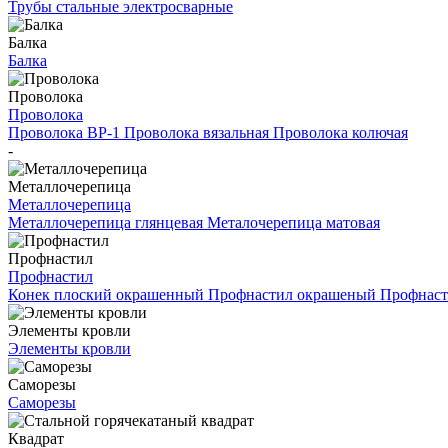
Трубы стальные электросварные
Балка
Балка
Проволока
Проволока
Проволока ВР-1
Проволока вязальная
Проволока колючая
-
Металлочерепица
Металлочерепица
Металлочерепица глянцевая
Металочерепица матовая
Профнастил
Профнастил
Конек плоский окрашенный
Профнастил окрашеный
Профнаст
Элементы кровли
Элементы кровли
Саморезы
Саморезы
Квадрат