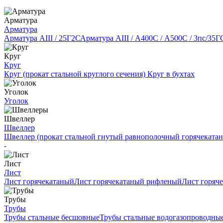
Арматура
Арматура
Арматура АIII / 25Г2С
Арматура АIII / А400С / А500С / 3пс/35Г
Круг
Круг
Круг (прокат стальной круглого сечения)
Круг в бухтах
Уголок
Уголок
Швеллер
Швеллер
Швеллер (прокат стальной гнутый равнополочный горячеката
-
Лист
Лист
Лист горячекатаный
Лист горячекатаный рифленый
Лист горяч
Трубы
Трубы
Трубы стальные бесшовные
Трубы стальные водогазопроводны