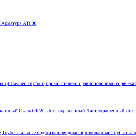
С
Арматура АТ800
ный)
Швеллер гнутый (прокат стальной равнополочный горячека
екатаный Сталь 09Г2С
Лист окрашенный
Лист окрашенный
Лис
е
Трубы стальные водогазопроводные оцинкованные
Трубы стал