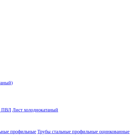
таный)
т ПВЛ
Лист холоднокатаный
ьные профильные
Трубы стальные профильные оцинкованные