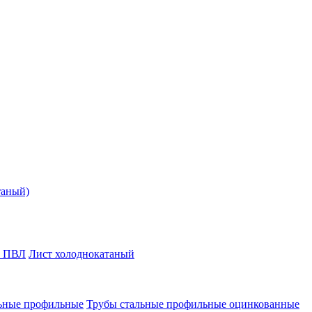
таный)
т ПВЛ
Лист холоднокатаный
ьные профильные
Трубы стальные профильные оцинкованные