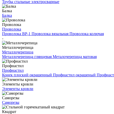
Трубы стальные электросварные
Балка
Балка
Проволока
Проволока
Проволока ВР-1
Проволока вязальная
Проволока колючая
-
Металлочерепица
Металлочерепица
Металлочерепица глянцевая
Металочерепица матовая
Профнастил
Профнастил
Конек плоский окрашенный
Профнастил окрашеный
Профнаст
Элементы кровли
Элементы кровли
Саморезы
Саморезы
Квадрат