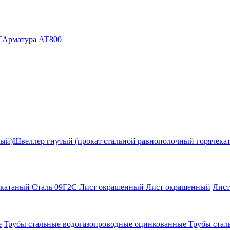
С
Арматура АТ800
ный)
Швеллер гнутый (прокат стальной равнополочный горячека
екатаный Сталь 09Г2С
Лист окрашенный
Лист окрашенный
Лис
е
Трубы стальные водогазопроводные оцинкованные
Трубы стал