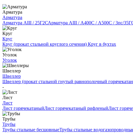
Арматура
Арматура
Арматура АIII / 25Г2С
Арматура АIII / А400С / А500С / 3пс/35Г
Круг
Круг
Круг (прокат стальной круглого сечения)
Круг в бухтах
Уголок
Уголок
Швеллер
Швеллер
Швеллер (прокат стальной гнутый равнополочный горячеката
-
Лист
Лист
Лист горячекатаный
Лист горячекатаный рифленый
Лист горяч
Трубы
Трубы
Трубы стальные бесшовные
Трубы стальные водогазопроводны