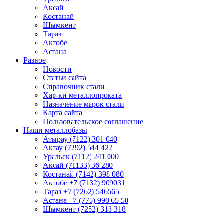
Аксай
Костанай
Шымкент
Тараз
Актобе
Астана
Разное
Новости
Статьи сайта
Справочник стали
Хар-ки металлопроката
Назначение марок стали
Карта сайта
Пользовательское соглашение
Наши металлобазы
Атырау (7122) 301 040
Актау (7292) 544 422
Уральск (7112) 241 000
Аксай (71133) 36 280
Костанай (7142) 398 080
Актобе +7 (7132) 909031
Тараз +7 (7262) 546565
Астана +7 (775) 990 65 58
Шымкент (7252) 318 318