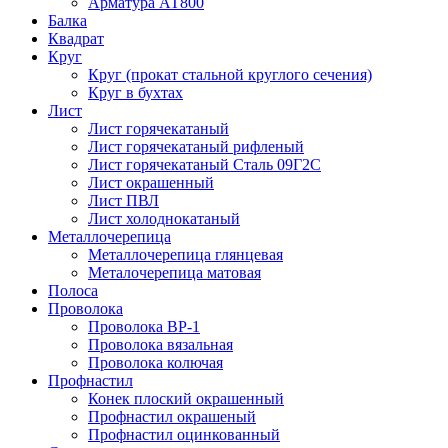
Арматура АТ800
Балка
Квадрат
Круг
Круг (прокат стальной круглого сечения)
Круг в бухтах
Лист
Лист горячекатаный
Лист горячекатаный рифленый
Лист горячекатаный Сталь 09Г2С
Лист окрашенный
Лист ПВЛ
Лист холоднокатаный
Металлочерепица
Металлочерепица глянцевая
Металочерепица матовая
Полоса
Проволока
Проволока ВР-1
Проволока вязальная
Проволока колючая
Профнастил
Конек плоский окрашенный
Профнастил окрашеный
Профнастил оцинкованный