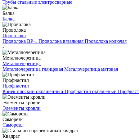
Трубы стальные электросварные
Балка
Балка
Проволока
Проволока
Проволока ВР-1
Проволока вязальная
Проволока колючая
-
Металлочерепица
Металлочерепица
Металлочерепица глянцевая
Металочерепица матовая
Профнастил
Профнастил
Конек плоский окрашенный
Профнастил окрашеный
Профнаст
Элементы кровли
Элементы кровли
Саморезы
Саморезы
Квадрат