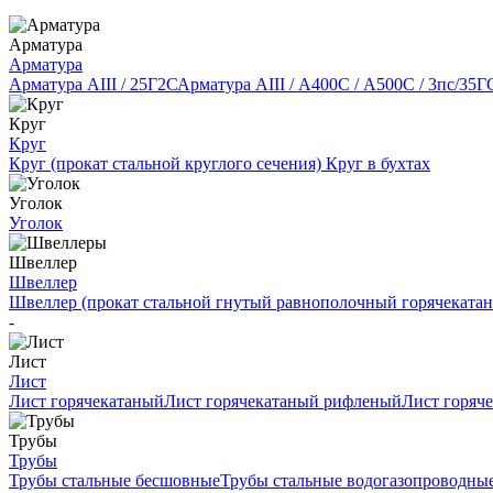
Арматура
Арматура
Арматура АIII / 25Г2С
Арматура АIII / А400С / А500С / 3пс/35Г
Круг
Круг
Круг (прокат стальной круглого сечения)
Круг в бухтах
Уголок
Уголок
Швеллер
Швеллер
Швеллер (прокат стальной гнутый равнополочный горячеката
-
Лист
Лист
Лист горячекатаный
Лист горячекатаный рифленый
Лист горяч
Трубы
Трубы
Трубы стальные бесшовные
Трубы стальные водогазопроводны