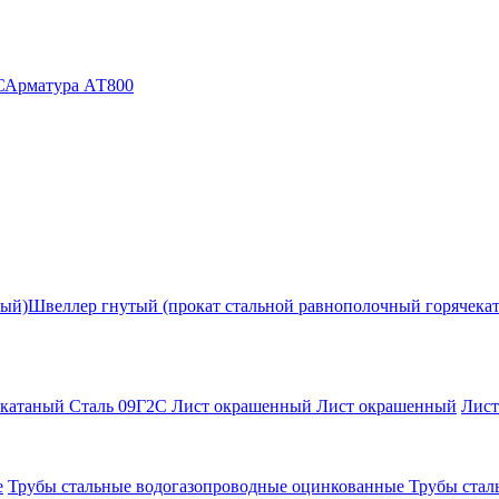
С
Арматура АТ800
ный)
Швеллер гнутый (прокат стальной равнополочный горячека
екатаный Сталь 09Г2С
Лист окрашенный
Лист окрашенный
Лис
е
Трубы стальные водогазопроводные оцинкованные
Трубы стал