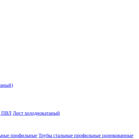
таный)
т ПВЛ
Лист холоднокатаный
ьные профильные
Трубы стальные профильные оцинкованные