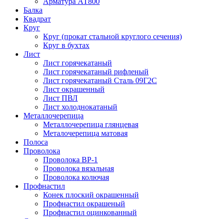
Арматура АТ800
Балка
Квадрат
Круг
Круг (прокат стальной круглого сечения)
Круг в бухтах
Лист
Лист горячекатаный
Лист горячекатаный рифленый
Лист горячекатаный Сталь 09Г2С
Лист окрашенный
Лист ПВЛ
Лист холоднокатаный
Металлочерепица
Металлочерепица глянцевая
Металочерепица матовая
Полоса
Проволока
Проволока ВР-1
Проволока вязальная
Проволока колючая
Профнастил
Конек плоский окрашенный
Профнастил окрашеный
Профнастил оцинкованный